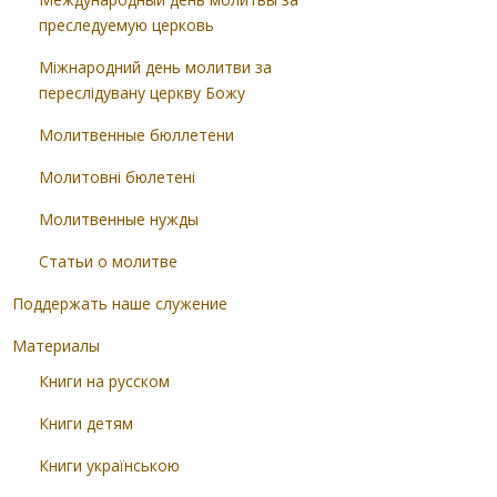
преследуемую церковь
Міжнародний день молитви за
переслідувану церкву Божу
Молитвенные бюллетени
Молитовні бюлетені
Молитвенные нужды
Статьи о молитве
Поддержать наше служение
Материалы
Книги на русском
Книги детям
Книги українською