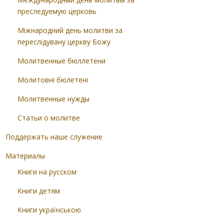
преследуемую церковь
Міжнародний день молитви за
переслідувану церкву Божу
Молитвенные бюллетени
Молитовні бюлетені
Молитвенные нужды
Статьи о молитве
Поддержать наше служение
Материалы
Книги на русском
Книги детям
Книги українською