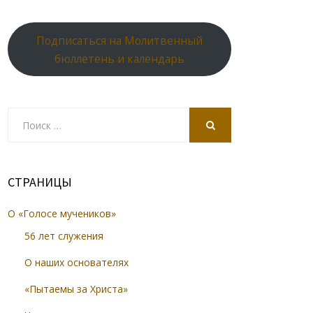
Подписаться на Молитвенный
бюллетень и календарь
Search
for:
SEARCH
СТРАНИЦЫ
О «Голосе мучеников»
56 лет служения
О наших основателях
«Пытаемы за Христа»