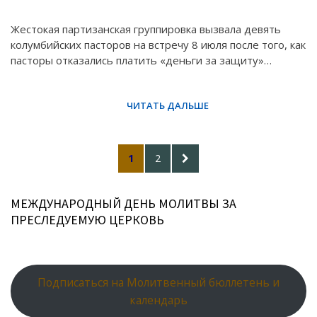
Жестокая партизанская группировка вызвала девять
колумбийских пасторов на встречу 8 июля после того, как
пасторы отказались платить «деньги за защиту»…
Posts
PAGE
PAGE
NEXT
1
2
pagination
PAGE
МЕЖДУНАРОДНЫЙ ДЕНЬ МОЛИТВЫ ЗА
ПРЕСЛЕДУЕМУЮ ЦЕРКОВЬ
Подписаться на Молитвенный бюллетень и
календарь