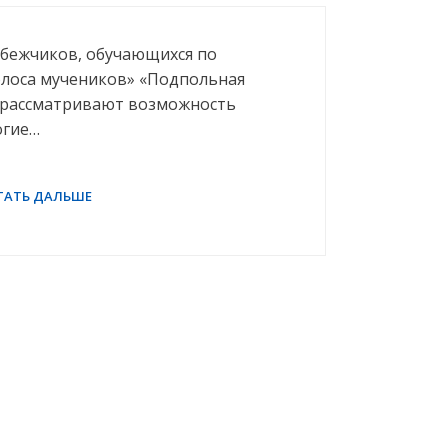
ебежчиков, обучающихся по
олоса мучеников» «Подпольная
е рассматривают возможность
огие…