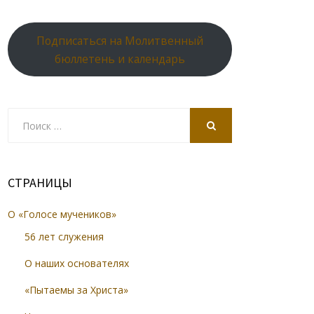
Подписаться на Молитвенный
бюллетень и календарь
Search
for:
SEARCH
СТРАНИЦЫ
О «Голосе мучеников»
56 лет служения
О наших основателях
«Пытаемы за Христа»