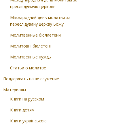
преследуемую церковь
Міжнародний день молитви за
переслідувану церкву Божу
Молитвенные бюллетени
Молитовні бюлетені
Молитвенные нужды
Статьи о молитве
Поддержать наше служение
Материалы
Книги на русском
Книги детям
Книги українською