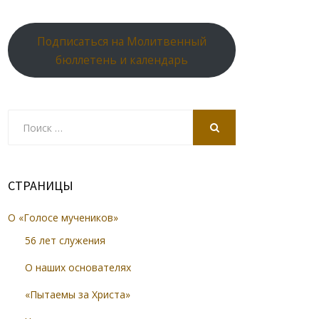
Подписаться на Молитвенный
бюллетень и календарь
Search
for:
SEARCH
СТРАНИЦЫ
О «Голосе мучеников»
56 лет служения
О наших основателях
«Пытаемы за Христа»