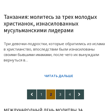
Танзания: молитесь за трех молодых
христианок, изнасилованных
мусульманскими лидерами
Три девочки-подростки, которые обратились из ислама
в христианство, впоследствии были изнасилованы
своими бывшими имамами, после чего их вынуждали
вернуться в…
Posts
PREVIOUS
PAGE
PAGE
PAGE
PAGE
NEXT
1
2
3
4
pagination
PAGE
PAGE
МЕЖДУНАРОДНЫЙ ДЕНЬ МОЛИТВЫ ЗА