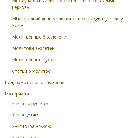
Международный день молитвы за преследуемую
церковь
Міжнародний день молитви за переслідувану церкву
Божу
Молитвенные бюллетени
Молитовні бюлетені
Молитвенные нужды
Статьи о молитве
Поддержать наше служение
Материалы
Книги на русском
Книги детям
Книги українською
Книги дітям