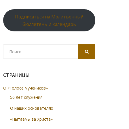
Подписаться на Молитвенный
бюллетень и календарь
Search
for:
SEARCH
СТРАНИЦЫ
О «Голосе мучеников»
56 лет служения
О наших основателях
«Пытаемы за Христа»