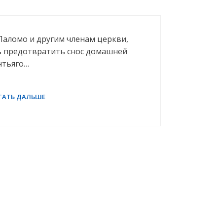
 Паломо и другим членам церкви,
сь предотвратить снос домашней
нтьяго…