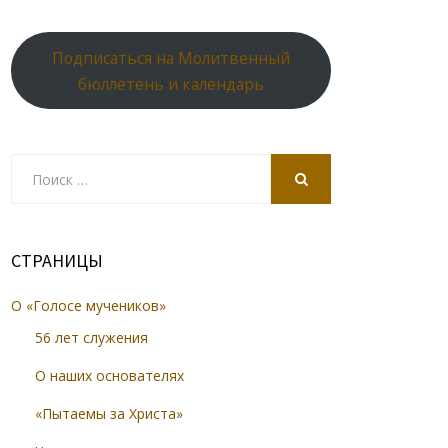
Подписаться на Молитвенный
бюллетень и календарь
Search
for:
SEARCH
СТРАНИЦЫ
О «Голосе мучеников»
56 лет служения
О наших основателях
«Пытаемы за Христа»