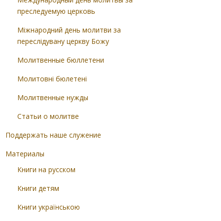
преследуемую церковь
Міжнародний день молитви за
переслідувану церкву Божу
Молитвенные бюллетени
Молитовні бюлетені
Молитвенные нужды
Статьи о молитве
Поддержать наше служение
Материалы
Книги на русском
Книги детям
Книги українською