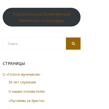
Подписаться на Молитвенный
бюллетень и календарь
Search
for:
SEARCH
СТРАНИЦЫ
О «Голосе мучеников»
56 лет служения
О наших основателях
«Пытаемы за Христа»