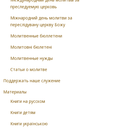
преследуемую церковь
Міжнародний день молитви за
переслідувану церкву Божу
Молитвенные бюллетени
Молитовні бюлетені
Молитвенные нужды
Статьи о молитве
Поддержать наше служение
Материалы
Книги на русском
Книги детям
Книги українською