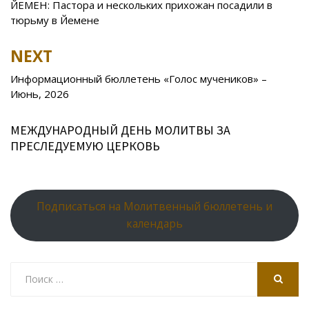
navigation
ЙЕМЕН: Пастора и нескольких прихожан посадили в
o
as
r
p
тюрьму в Йемене
k
s
n
p
NEXT
ni
al
ki
Информационный бюллетень «Голос мучеников» –
Июнь, 2026
МЕЖДУНАРОДНЫЙ ДЕНЬ МОЛИТВЫ ЗА
ПРЕСЛЕДУЕМУЮ ЦЕРКОВЬ
Подписаться на Молитвенный бюллетень и
календарь
Search
for:
SEARCH