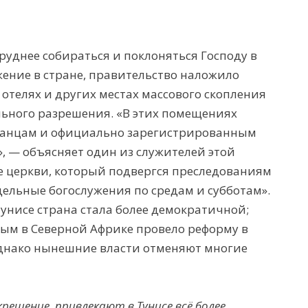
руднее собираться и поклоняться Господу в
ужение в стране, правительство наложило
 отелях и других местах массового скопления
ьного разрешения. «В этих помещениях
транцам и официально зарегистрированным
 — объясняет один из служителей этой
е церкви, который подвергся преследованиям
ельные богослужения по средам и субботам».
унисе страна стала более демократичной;
вым в Северной Африке провело реформу в
днако нынешние власти отменяют многие
рещение, привлекают в Тунисе всё более