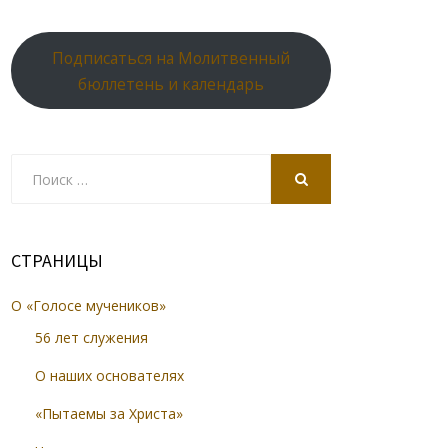
Подписаться на Молитвенный
бюллетень и календарь
Search
for:
SEARCH
СТРАНИЦЫ
О «Голосе мучеников»
56 лет служения
О наших основателях
«Пытаемы за Христа»