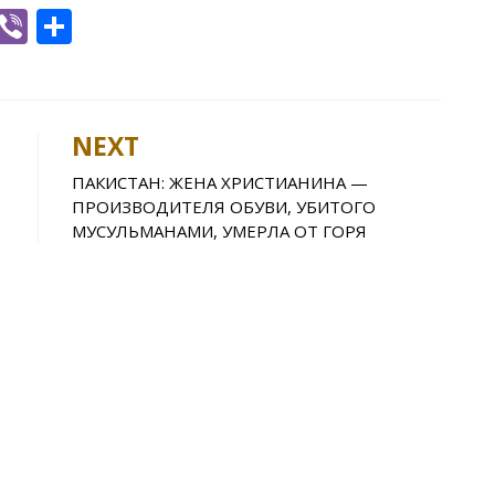
W
Vi
S
h
b
h
t
er
ar
e
NEXT
A
ПАКИСТАН: ЖЕНА ХРИСТИАНИНА —
p
ПРОИЗВОДИТЕЛЯ ОБУВИ, УБИТОГО
p
МУСУЛЬМАНАМИ, УМЕРЛА ОТ ГОРЯ