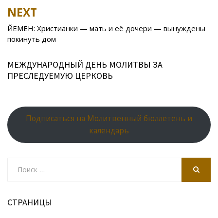
k
s
n
p
NEXT
ni
al
ЙЕМЕН: Христианки — мать и её дочери — вынуждены
ki
покинуть дом
МЕЖДУНАРОДНЫЙ ДЕНЬ МОЛИТВЫ ЗА
ПРЕСЛЕДУЕМУЮ ЦЕРКОВЬ
Подписаться на Молитвенный бюллетень и
календарь
Search
for:
SEARCH
СТРАНИЦЫ