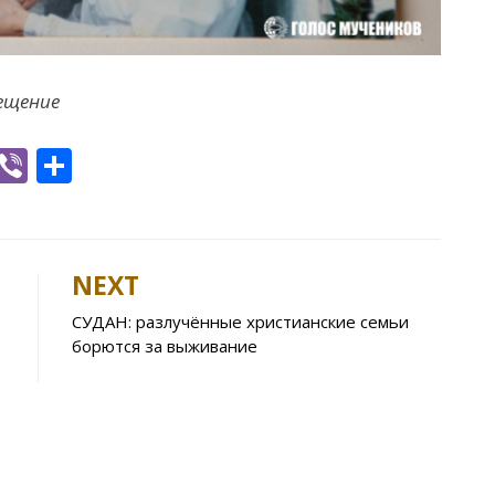
ещение
W
Vi
S
h
b
h
t
er
ar
e
NEXT
A
СУДАН: разлучённые христианские семьи
p
борются за выживание
p