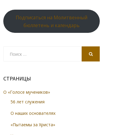
Подписаться на Молитвенный
бюллетень и календарь
Search
for:
SEARCH
СТРАНИЦЫ
О «Голосе мучеников»
56 лет служения
О наших основателях
«Пытаемы за Христа»