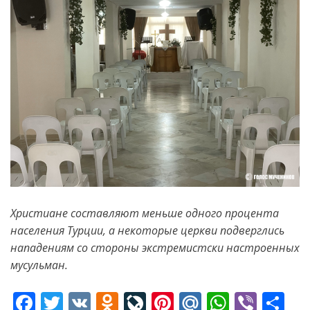
Христиане составляют меньше одного процента
населения Турции, а некоторые церкви подверглись
нападениям со стороны экстремистски настроенных
мусульман.
F
T
V
O
Li
Pi
M
W
Vi
S