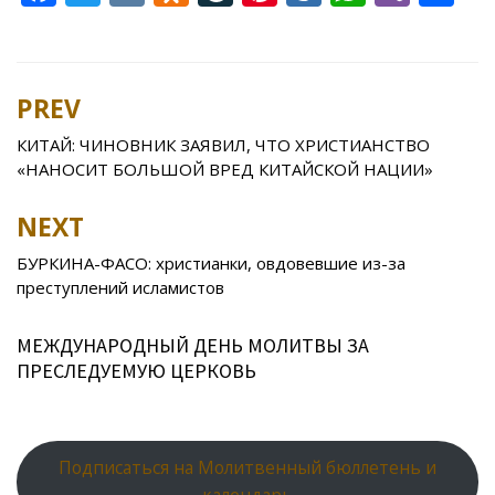
ac
w
K
d
v
nt
ai
h
b
h
e
itt
n
eJ
er
l.
at
er
ar
b
er
o
o
e
R
s
e
PREV
Post
o
kl
u
st
u
A
navigation
КИТАЙ: ЧИНОВНИК ЗАЯВИЛ, ЧТО ХРИСТИАНСТВО
o
as
r
p
«НАНОСИТ БОЛЬШОЙ ВРЕД КИТАЙСКОЙ НАЦИИ»
k
s
n
p
NEXT
ni
al
ki
БУРКИНА-ФАСО: христианки, овдовевшие из-за
преступлений исламистов
МЕЖДУНАРОДНЫЙ ДЕНЬ МОЛИТВЫ ЗА
ПРЕСЛЕДУЕМУЮ ЦЕРКОВЬ
Подписаться на Молитвенный бюллетень и