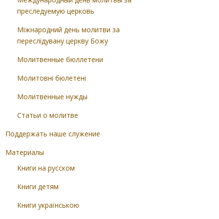
преследуемую церковь
Міжнародний день молитви за
переслідувану церкву Божу
Молитвенные бюллетени
Молитовні бюлетені
Молитвенные нужды
Статьи о молитве
Поддержать наше служение
Материалы
Книги на русском
Книги детям
Книги українською