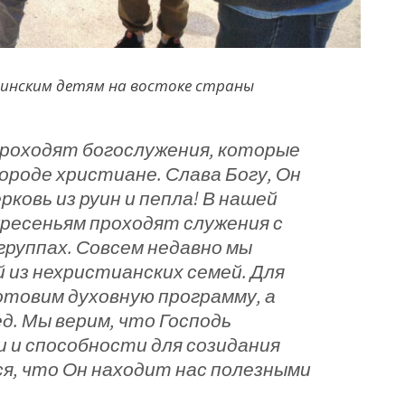
аинским детям на востоке страны
проходят богослужения, которые
роде христиане. Слава Богу, Он
ковь из руин и пепла! В нашей
ресеньям проходят служения с
группах. Совсем недавно мы
 из нехристианских семей. Для
готовим духовную программу, а
д. Мы верим, что Господь
 и способности для созидания
ся, что Он находит нас полезными