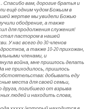
 Спасибо вам, дорогие братья и
ли ещё одним чудом Божьим в
ашей жертве мы увидели Божью
лучили ободрение, а также
сил для продолжения служения!
 я стал пастором в нашей
. У нас всего до 30 членов
одростков, а также 10-20 прихожан,
льными членами, и
янула война, мне пришлось делать
да не приходилось, пришлось
обстоятельства: добывать еду
сные места для своей семьи,
 друга, погибшего от взрыва
ных людей и находить слова,
ода ххххх (который находится в