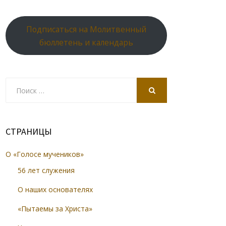
Подписаться на Молитвенный
бюллетень и календарь
Search
for:
SEARCH
СТРАНИЦЫ
О «Голосе мучеников»
56 лет служения
О наших основателях
«Пытаемы за Христа»