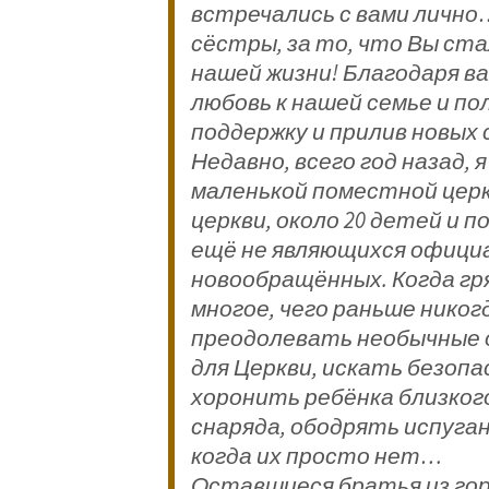
встречались с вами лично…
сёстры, за то, что Вы ста
нашей жизни! Благодаря в
любовь к нашей семье и по
поддержку и прилив новых 
Недавно, всего год назад,
маленькой поместной церкви
церкви, около 20 детей и п
ещё не являющихся официа
новообращённых. Когда гр
многое, чего раньше никог
преодолевать необычные 
для Церкви, искать безопа
хоронить ребёнка близкого
снаряда, ободрять испуган
когда их просто нет…
Оставшиеся братья из гор