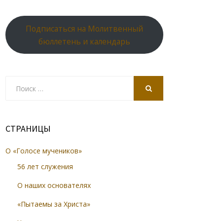
Подписаться на Молитвенный
бюллетень и календарь
Search
for:
SEARCH
СТРАНИЦЫ
О «Голосе мучеников»
56 лет служения
О наших основателях
«Пытаемы за Христа»