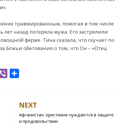
и».
жение травмированным, помогая в том числе
ть лет назад потеряла мужа. Его застрелили
 овощной ферме. Тина сказала, что скучает по
за Божьи обетования о том, что Он – «Отец
W
Vi
S
h
b
h
t
er
ar
e
NEXT
A
Афганистан: христиане нуждаются в защите
p
и продовольствии
p