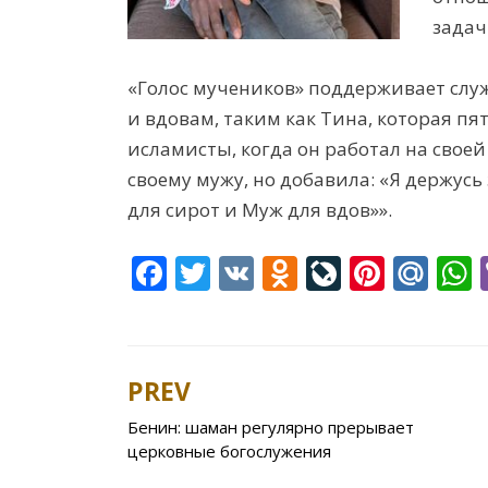
задач
«Голос мучеников» поддерживает слу
и вдовам, таким как Тина, которая пя
исламисты, когда он работал на своей
своему мужу, но добавила: «Я держусь 
для сирот и Муж для вдов»».
F
T
V
O
Li
Pi
M
ac
w
K
d
v
nt
ai
e
itt
n
eJ
er
l.
a
b
er
o
o
e
R
s
PREV
Post
o
kl
u
st
u
Бенин: шаман регулярно прерывает
navigation
o
as
r
церковные богослужения
k
s
n