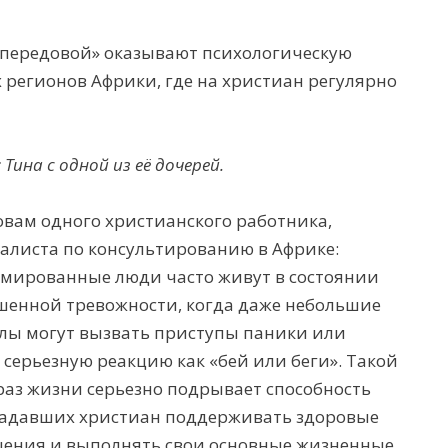
 передовой» оказывают психологическую
егионов Африки, где на христиан регулярно
:
Тина с одной из её дочерей.
овам одного христианского работника,
алиста по консультированию в Африке:
мированные люди часто живут в состоянии
енной тревожности, когда даже небольшие
лы могут вызвать приступы паники или
 серьезную реакцию как «бей или беги». Такой
раз жизни серьезно подрывает способность
адавших христиан
поддерживать здоровые
ения и выполнять свои основные жизненные