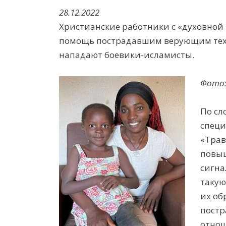
28.12.2022
Христианские работники с «духовной
помощь пострадавшим верующим тех р
нападают боевики-исламисты.
Фото
По сл
специ
«Трав
повыш
сигна
такую
их об
постр
отнош