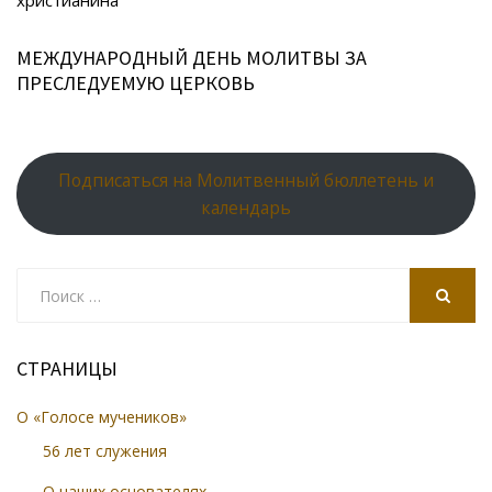
ki
христианина
МЕЖДУНАРОДНЫЙ ДЕНЬ МОЛИТВЫ ЗА
ПРЕСЛЕДУЕМУЮ ЦЕРКОВЬ
Подписаться на Молитвенный бюллетень и
календарь
Search
for:
SEARCH
СТРАНИЦЫ
О «Голосе мучеников»
56 лет служения
О наших основателях