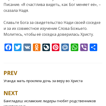
Писание. «Я счастлива видеть, как Бог меняет её», –
сказала Надя.
Славьте Бога за свидетельство Нади своей соседке
и за их совместное изучение Слова Божьего.
Молитесь, чтобы её соседка доверилась Христу.
F
T
V
O
Li
Pi
M
W
Vi
S
ac
w
K
d
v
nt
ai
h
b
h
e
itt
n
eJ
er
l.
at
er
ar
b
er
o
o
e
R
s
e
PREV
Post
o
kl
u
st
u
A
navigation
Уганда: мать прокляла дочь за веру во Христа
o
as
r
p
k
s
n
p
NEXT
ni
al
Бангладеш: исламские лидеры гнобят родственников