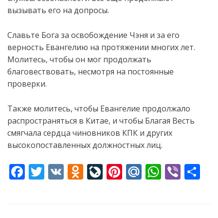
вызывать его на допросы.
Славьте Бога за освобождение Чэня и за его
верность Евангелию на протяжении многих лет.
Молитесь, чтобы он мог продолжать
благовествовать, несмотря на постоянные
проверки.
Также молитесь, чтобы Евангелие продолжало
распространяться в Китае, и чтобы Благая Весть
смягчала сердца чиновников КПК и других
высокопоставленных должностных лиц.
F
T
V
O
Li
Pi
M
W
Vi
S
ac
w
K
d
v
nt
ai
h
b
h
e
itt
n
eJ
er
l.
at
er
ar