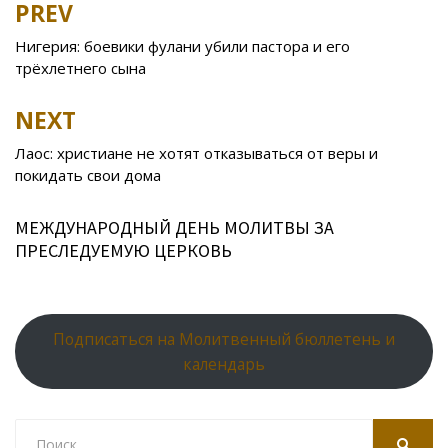
b
er
o
o
e
R
s
e
PREV
Post
o
kl
u
st
u
A
navigation
Нигерия: боевики фулани убили пастора и его
o
as
r
p
трёхлетнего сына
k
s
n
p
NEXT
ni
al
ki
Лаос: христиане не хотят отказываться от веры и
покидать свои дома
МЕЖДУНАРОДНЫЙ ДЕНЬ МОЛИТВЫ ЗА
ПРЕСЛЕДУЕМУЮ ЦЕРКОВЬ
Подписаться на Молитвенный бюллетень и
календарь
Search