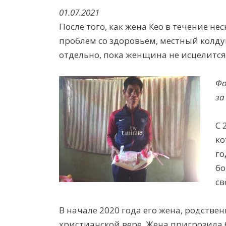
01.07.2021
После того, как жена Кео в течение н
проблем со здоровьем, местный колду
отдельно, пока женщина не исцелится
Фо
за
С 
ко
го
бо
св
В начале 2020 года его жена, родстве
христианской вере. Жена пригрозила б