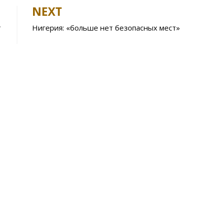
e
NEXT
A
т
Нигерия: «больше нет безопасных мест»
p
p