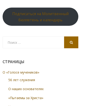
Подписаться на Молитвенный
бюллетень и календарь
Search
for:
SEARCH
СТРАНИЦЫ
О «Голосе мучеников»
56 лет служения
О наших основателях
«Пытаемы за Христа»