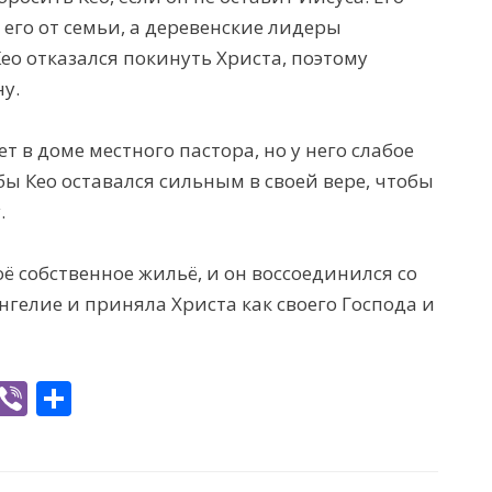
его от семьи, а деревенские лидеры
ео отказался покинуть Христа, поэтому
у.
т в доме местного пастора, но у него слабое
бы Кео оставался сильным в своей вере, чтобы
.
оё собственное жильё, и он воссоединился со
нгелие и приняла Христа как своего Господа и
W
Vi
S
h
b
h
t
er
ar