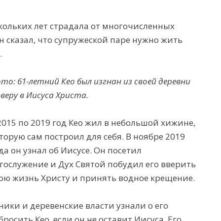
ескольких лет страдала от многочисленных
н сказал, что супружеской паре нужно жить
.
то: 61-летний Кео был изгнан из своей деревни
 веру в Иисуса Христа.
2015 по 2019 год Кео жил в небольшой хижине,
торую сам построил для себя. В ноябре 2019
да он узнал об Иисусе. Он посетил
гослужение и
Дух Святой побудил его вверить
ою жизнь Христу и принять водное крещение.
нники и деревенские власти узнали о его
росить Кео, если он не оставит Иисуса. Его