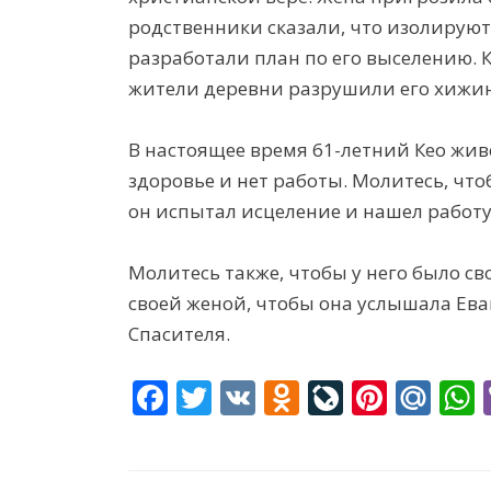
родственники сказали, что изолируют 
разработали план по его выселению. К
жители деревни разрушили его хижин
В настоящее время 61-летний Кео живе
здоровье и нет работы. Молитесь, что
он испытал исцеление и нашел работу
Молитесь также, чтобы у него было св
своей женой, чтобы она услышала Ева
Спасителя.
F
T
V
O
Li
Pi
M
ac
w
K
d
v
nt
ai
e
itt
n
eJ
er
l.
a