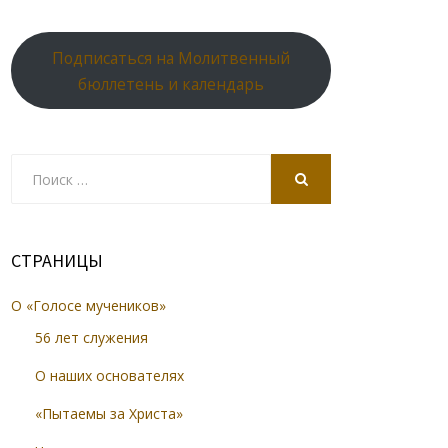
Подписаться на Молитвенный
бюллетень и календарь
Search
for:
SEARCH
СТРАНИЦЫ
О «Голосе мучеников»
56 лет служения
О наших основателях
«Пытаемы за Христа»