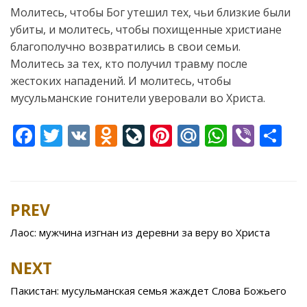
Молитесь, чтобы Бог утешил тех, чьи близкие были
убиты, и молитесь, чтобы похищенные христиане
благополучно возвратились в свои семьи.
Молитесь за тех, кто получил травму после
жестоких нападений. И молитесь, чтобы
мусульманские гонители уверовали во Христа.
F
T
V
O
Li
Pi
M
W
Vi
S
ac
w
K
d
v
nt
ai
h
b
h
e
itt
n
eJ
er
l.
at
er
ar
b
er
o
o
e
R
s
e
PREV
Post
o
kl
u
st
u
A
navigation
Лаос: мужчина изгнан из деревни за веру во Христа
o
as
r
p
k
s
n
p
NEXT
ni
al
Пакистан: мусульманская семья жаждет Слова Божьего