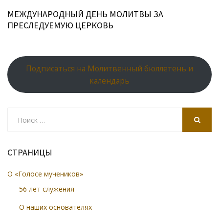
ki
МЕЖДУНАРОДНЫЙ ДЕНЬ МОЛИТВЫ ЗА
ПРЕСЛЕДУЕМУЮ ЦЕРКОВЬ
Подписаться на Молитвенный бюллетень и
календарь
Search
for:
SEARCH
СТРАНИЦЫ
О «Голосе мучеников»
56 лет служения
О наших основателях