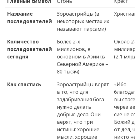
Главный символ
Огонь
Крест
Название
Зороастрийцы (в
Христиане
последователей
некоторых местах их
называют парсами)
Количество
Более 2-х
Около 2-х
последователей
миллионов, в
миллиард
сегодня
основном в Азии (в
(2,1 млрд)
Северной Америке –
80 тысяч)
Как спастись
Зороастрийцы верят
«Ибо
в то, что для
благодат
задабривания бога
вы спасен
нужно делать
через веру
добрые дела. Они
сие не от 
верят, что три
Божий дар
истины: хорошие
от дел, ч
мысли, хорошие
никто не