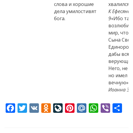
слова и хорошие
хвалился»
дела умилостивят
К Ефесянам
бога.
9
«Ибо так
возлюбил 
мир, что 
Сына Свое
Единород
дабы всяк
верующий
Него, не п
но имел ж
вечную»
Иоанна 3:
F
T
V
O
Li
Pi
M
W
Vi
S
ac
w
K
d
v
nt
ai
h
b
h
e
itt
n
eJ
er
l.
at
er
ar