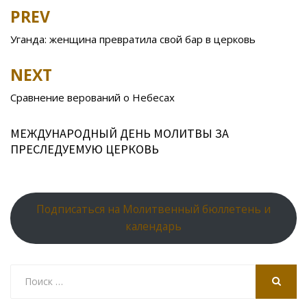
b
er
o
o
e
R
s
e
PREV
Post
o
kl
u
st
u
A
navigation
Уганда: женщина превратила свой бар в церковь
o
as
r
p
k
s
n
p
NEXT
ni
al
Сравнение верований о Небесах
ki
МЕЖДУНАРОДНЫЙ ДЕНЬ МОЛИТВЫ ЗА
ПРЕСЛЕДУЕМУЮ ЦЕРКОВЬ
Подписаться на Молитвенный бюллетень и
календарь
Search
for:
SEARCH