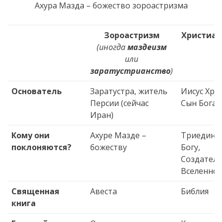
Ахура Мазда – божество зороастризма
Зороастризм
Христиан
(
иногда
маздеизм
или
заратустрианство
)
Основатель
Заратустра, житель
Иисус Хрис
Персии (сейчас
Сын Бога
Иран)
Кому они
Ахуре Мазде –
Триедино
поклоняются?
божеству
Богу,
Создател
Вселенно
Священная
Авеста
Библия
книга