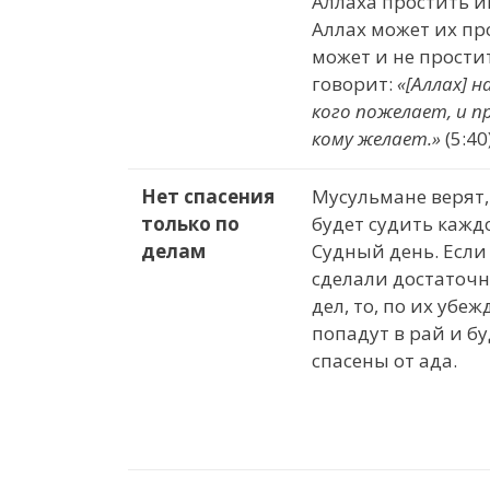
Аллаха простить и
Аллах может их про
может и не прости
говорит:
«[Аллах] н
кого пожелает, и 
кому желает.
»
(5:40)
Нет спасения
Мусульмане верят,
только по
будет судить кажд
делам
Судный день. Если
сделали достаточ
дел, то, по их убе
попадут в рай и бу
спасены от ада.