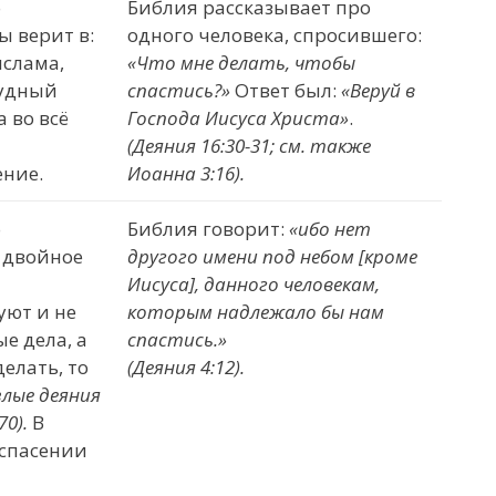
о
Библия рассказывает про
 верит в:
одного человека, спросившего:
ислама,
«Ч
то мне делать, чтобы
Судный
спастись?»
Ответ был:
«Веруй в
а во всё
Господа Иисуса Христа
»
.
т
(Деяния 16:30-31; см. также
ение.
Иоанна 3:16).
о
Библия говорит:
«
ибо нет
 двойное
другого имени под небом
[кроме
Иисуса]
, данного человекам,
уют и не
которым надлежало бы нам
е дела, а
спастись.
»
делать, то
(Деяния 4:12).
злые деяния
70).
В
 спасении