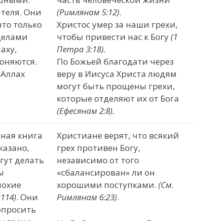
теля. Они
(Римлянам 5:12)
.
что только
Христос умер за наши грехи,
делами
чтобы привести нас к Богу
(1
аху,
Петра 3:18).
оняются.
По Божьей благодати через
 Аллах
веру в Иисуса Христа людям
могут быть прощены грехи,
которые отделяют их от Бога
(Ефесянам 2:8).
нная книга
Христиане верят, что всякий
казано,
грех противен Богу,
гут делать
независимо от того
ы
«сбалансирован» ли он
лохие
хорошими поступками.
(См.
:114)
. Они
Римлянам 6:23)
.
попросить