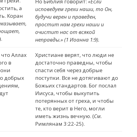
м грехи.
Но Библия говорит:
«
Если
стить, а
исповедуем грехи наши, то Он,
ть. Коран
будучи верен и праведен,
аказывает,
простит нам грехи наши и
прощает,
очистит нас от всякой
.
неправды.
»
(1 Иоанна 1:9).
 что Аллах
Христиане верят, что люди не
ого в
достаточно праведны, чтобы
 они
спасти себя через добрые
но добрых
поступки. Все не дотягивают до
ждениям,
Божьих стандартов. Бог послал
дут
Иисуса, чтобы выкупить
потерянных от греха, и чтобы
те, кто верит в Него, могли
иметь жизнь вечную. (
См.
Римлянам 3:22-25).