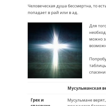
Человеческая душа бессмертна, то есть
попадает в рай или в ад.
Для тог
необход
можно з
возможн
Попробу
таблицы
спасени
Мусульманская в
Грех и
Мусульмане верят,
спасение
рождаются безгре