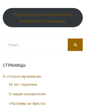
Подписаться на Молитвенный
бюллетень и календарь
Search
for:
SEARCH
СТРАНИЦЫ
О «Голосе мучеников»
56 лет служения
О наших основателях
«Пытаемы за Христа»