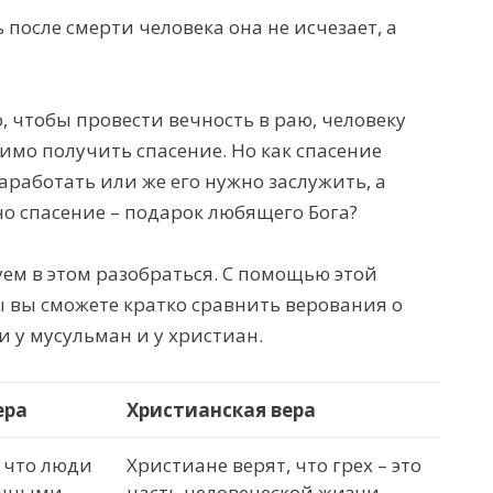
 после смерти человека она не исчезает, а
о, чтобы провести вечность в раю, человеку
имо получить спасение. Но как спасение
аработать или же его нужно заслужить, а
о спасение – подарок любящего Бога?
ем в этом разобраться. С помощью этой
 вы сможете
кратко сравнить верования о
и у мусульман и у христиан.
ера
Христианская вера
 что люди
Христиане верят, что грех – это
шными.
часть человеческой жизни