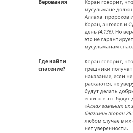
Верования
Коран говорит, чт
мусульмане должны
Аллаха, пророков 
Коран, ангелов и 
день
(4:136)
. Но вер
это не гарантируе
мусульманам спас
Где найти
Коран говорит, чт
спасение?
грешники получат
наказание, если не
раскаются, не увер
будут делать добры
если все это будут 
«
Аллах заменит их 
благими»
(Коран 25:
любом случае в их
нет уверенности.