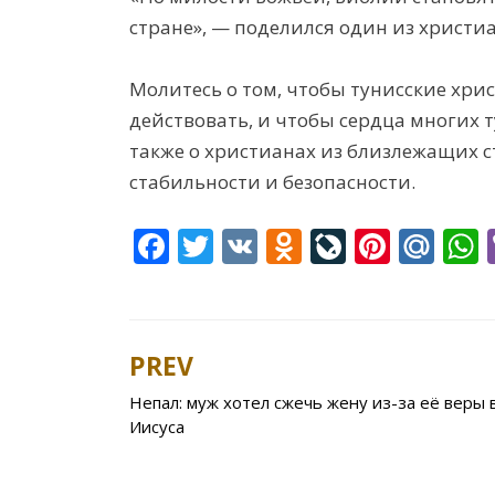
стране», — поделился один из христи
Молитесь о том, чтобы тунисские хри
действовать, и чтобы сердца многих 
также о христианах из близлежащих с
стабильности и безопасности.
F
T
V
O
Li
Pi
M
ac
w
K
d
v
nt
ai
e
itt
n
eJ
er
l.
a
b
er
o
o
e
R
s
PREV
Post
o
kl
u
st
u
Непал: муж хотел сжечь жену из-за её веры 
navigation
o
as
r
Иисуса
k
s
n
ni
al