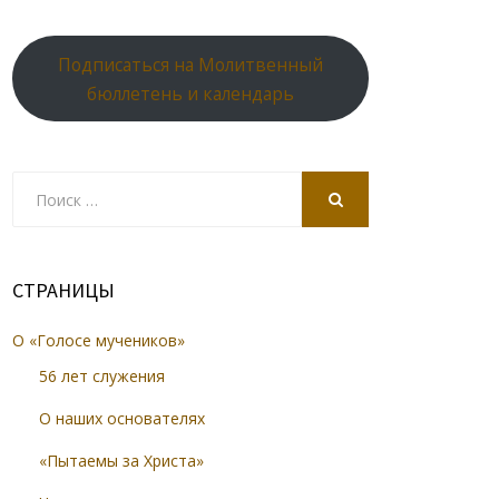
Подписаться на Молитвенный
бюллетень и календарь
Search
for:
SEARCH
СТРАНИЦЫ
О «Голосе мучеников»
56 лет служения
О наших основателях
«Пытаемы за Христа»