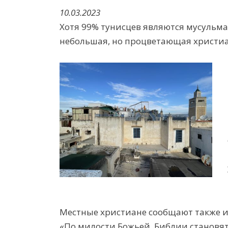
10.03.2023
Хотя 99% тунисцев являются мусульма
небольшая, но процветающая христи
Местные христиане сообщают также и
«По милости Божьей, Библии становят