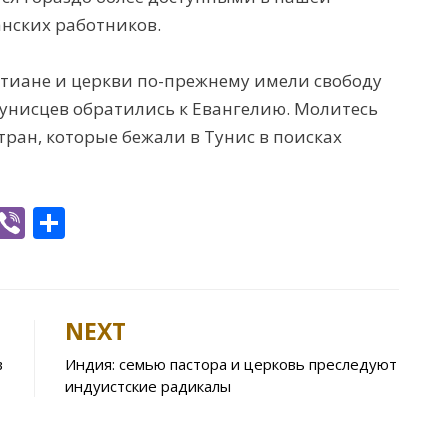
анских работников.
стиане и церкви по-прежнему имели свободу
тунисцев обратились к Евангелию. Молитесь
тран, которые бежали в Тунис в поисках
W
Vi
S
h
b
h
t
er
ar
e
NEXT
A
в
Индия: семью пастора и церковь преследуют
p
индуистские радикалы
p