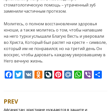
стоматологическую помощь – утраченный зуб
заменили частичным протезом.
Молитесь, о полном восстановлении здоровья
юноши, а также молитесь о том, чтобы напавшие
на него турки услышали Благую Весть и уверовали
во Христа, Который был распят на кресте – символе,
который им не понравился; но на третий день Он
воскрес, чтобы даровать каждому уверовавшему в
Него вечную жизнь.
F
T
V
O
Li
Pi
M
W
Vi
S
ac
w
K
d
v
nt
ai
h
b
h
e
itt
n
eJ
er
l.
at
er
ar
b
er
o
o
e
R
s
e
PREV
Post
o
kl
u
st
u
A
navigation
Афганистан: христиане нуждаются в защите и