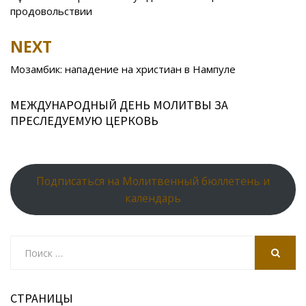
o
as
r
p
продовольствии
k
s
n
p
NEXT
ni
al
ki
Мозамбик: нападение на христиан в Нампуле
МЕЖДУНАРОДНЫЙ ДЕНЬ МОЛИТВЫ ЗА
ПРЕСЛЕДУЕМУЮ ЦЕРКОВЬ
Подписаться на Молитвенный бюллетень и
календарь
Search
for:
SEARCH
СТРАНИЦЫ