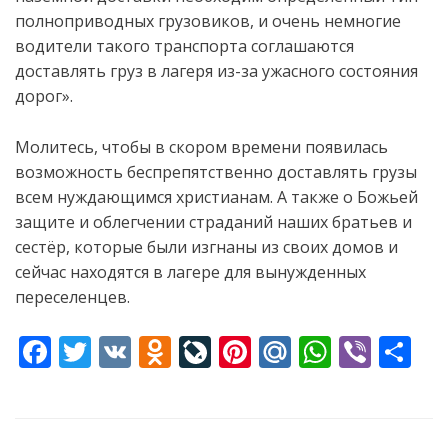
полноприводных грузовиков, и очень немногие
водители такого транспорта соглашаются
доставлять груз в лагеря из-за ужасного состояния
дорог».
Молитесь, чтобы в скором времени появилась
возможность беспрепятственно доставлять грузы
всем нуждающимся христианам. А также о Божьей
защите и облегчении страданий наших братьев и
сестёр, которые были изгнаны из своих домов и
сейчас находятся в лагере для вынужденных
переселенцев.
F
T
V
O
Li
Pi
M
W
Vi
S
ac
w
K
d
v
nt
ai
h
b
h
e
itt
n
eJ
er
l.
at
er
ar
b
er
o
o
e
R
s
e