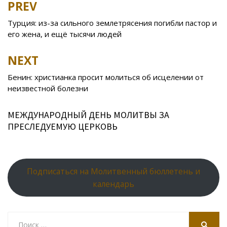
PREV
Post
o
kl
u
st
u
A
navigation
Турция: из-за сильного землетрясения погибли пастор и
o
as
r
p
его жена, и ещё тысячи людей
k
s
n
p
NEXT
ni
al
ki
Бенин: христианка просит молиться об исцелении от
неизвестной болезни
МЕЖДУНАРОДНЫЙ ДЕНЬ МОЛИТВЫ ЗА
ПРЕСЛЕДУЕМУЮ ЦЕРКОВЬ
Подписаться на Молитвенный бюллетень и
календарь
Search