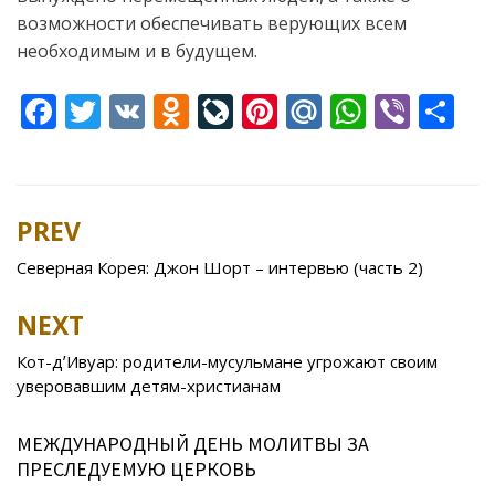
возможности обеспечивать верующих всем
необходимым и в будущем.
F
T
V
O
Li
Pi
M
W
Vi
S
ac
w
K
d
v
nt
ai
h
b
h
e
itt
n
eJ
er
l.
at
er
ar
b
er
o
o
e
R
s
e
PREV
Post
o
kl
u
st
u
A
navigation
Северная Корея: Джон Шорт – интервью (часть 2)
o
as
r
p
k
s
n
p
NEXT
ni
al
Кот-дʼИвуар: родители-мусульмане угрожают своим
ki
уверовавшим детям-христианам
МЕЖДУНАРОДНЫЙ ДЕНЬ МОЛИТВЫ ЗА
ПРЕСЛЕДУЕМУЮ ЦЕРКОВЬ