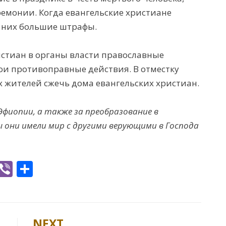
ремонии. Когда евангельские христиане
 них большие штрафы.
истиан в органы власти православные
и противоправные действия. В отместку
 жителей сжечь дома евангельских христиан.
Эфиопии, а также за преобразование в
ы они имели мир с другими верующими в Господа
W
Vi
S
h
b
h
t
er
ar
e
NEXT