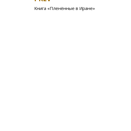
Post
o
kl
u
st
u
Книга «Пленённые в Иране»
navigation
o
as
r
k
s
n
ni
al
ki