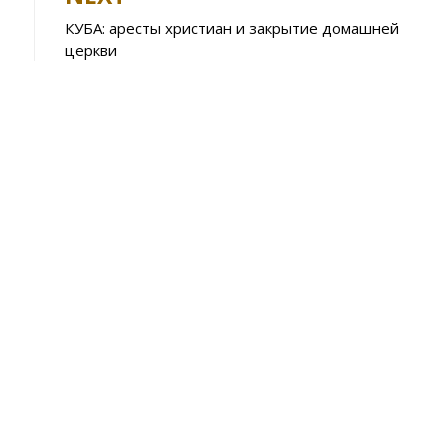
A
КУБА: аресты христиан и закрытие домашней
p
церкви
p