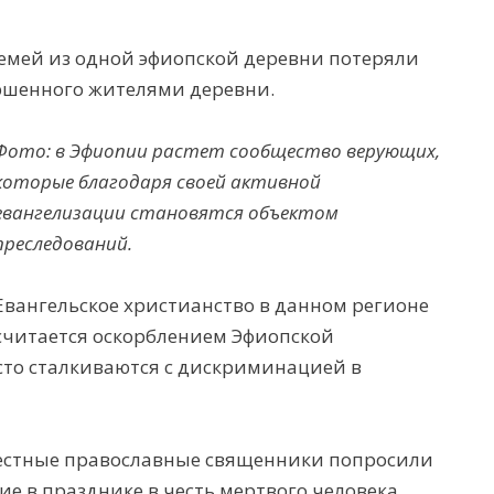
семей из одной эфиопской деревни потеряли
ершенного жителями деревни.
Фото: в Эфиопии растет сообщество верующих,
которые благодаря своей активной
евангелизации становятся объектом
преследований.
Евангельское христианство в данном регионе
считается оскорблением Эфиопской
сто сталкиваются с дискриминацией в
местные православные священники попросили
е в празднике в честь мертвого человека,