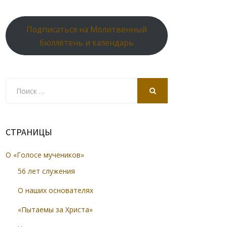
Подписаться на Молитвенный
бюллетень и календарь
Search
for:
SEARCH
СТРАНИЦЫ
О «Голосе мучеников»
56 лет служения
О наших основателях
«Пытаемы за Христа»