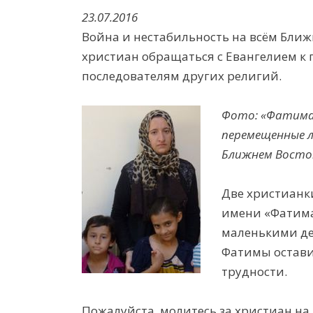
23.07.2016
Война и нестабильность на всём Ближ
христиан обращаться с Евангелием к
последователям других религий.
Фото: «Фатима» 
перемещенные 
Ближнем Восто
Две христианк
имени «Фатима
маленькими де
Фатимы остави
трудности.
Пожалуйста, молитесь за христиан на