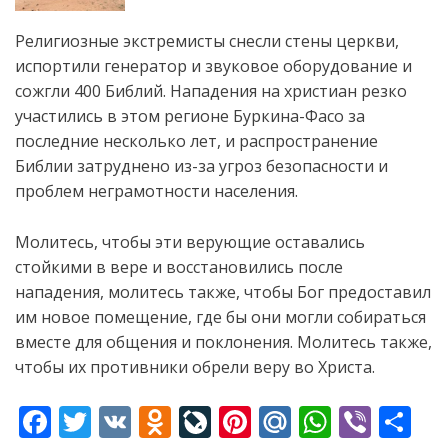
Религиозные экстремисты снесли стены церкви,
испортили генератор и звуковое оборудование и
сожгли 400 Библий. Нападения на христиан резко
участились в этом регионе Буркина-Фасо за
последние несколько лет, и распространение
Библии затруднено из-за угроз безопасности и
проблем неграмотности населения.
Молитесь, чтобы эти верующие оставались
стойкими в вере и восстановились после
нападения, молитесь также, чтобы Бог предоставил
им новое помещение, где бы они могли собираться
вместе для общения и поклонения. Молитесь также,
чтобы их противники обрели веру во Христа.
F
T
V
O
Li
Pi
M
W
Vi
S