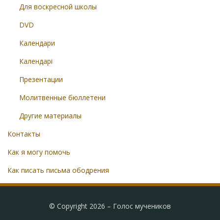
Для воскресной школы
DVD
Календари
Календарі
Презентации
Молитвенные бюллетени
Другие материалы
Контакты
Как я могу помочь
Как писать письма ободрения
© Copyright 2026 –
Голос мучеников
Radical Theme by
WPFlask
⋅
Powered by
WordPress