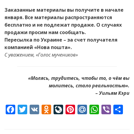
Заказанные материалы вы получите в начале
января. Все материалы распространяются
бесплатно и не подлежат продаже. О случаях
продажи просим нам сообщать.
Пересылка по Украине – за счет получателя
компанией «Нова пошта».
С уважением, «Голос мучеников»
«Молясь, трудитесь, чтобы то, о чём вы
молитесь, стало реальностью».
– Уильям Кэри
F
T
V
O
Li
Pi
M
W
Vi
S
ac
w
K
d
v
nt
ai
h
b
h
e
itt
n
eJ
er
l.
at
er
ar