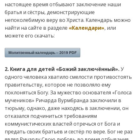
настоящее время отбывают заключение наши
братья и сёстры, демонстрирующие
непоколебимую веру во Христа. Календарь можно
найти на сайте в разделе
«Календари»
, или
можете его скачать:
Молитвенный календарь – 2019 PDF
2. Книга для детей «Божий заключённый».
У
одного человека хватило смелости противостоять
правительству, которое не позволяло ему
поклоняться Богу. За мужество основателя «Голоса
мучеников» Ричарда Вурмбранда заключили в
тюрьму, однако, даже находясь в заключении, он
отказался подчиниться требованиям
коммунистических властей отречься от Бога и
предать своих братьев и сестёр по вере. Бог не раз
являл Ричарду Свою любовь во время отбывания