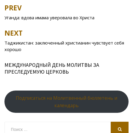
b
er
o
o
e
R
s
e
PREV
Post
o
kl
u
st
u
A
navigation
Уганда: вдова имама уверовала во Христа
o
as
r
p
k
s
n
p
NEXT
ni
al
Таджикистан: заключенный христианин чувствует себя
ki
хорошо
МЕЖДУНАРОДНЫЙ ДЕНЬ МОЛИТВЫ ЗА
ПРЕСЛЕДУЕМУЮ ЦЕРКОВЬ
Подписаться на Молитвенный бюллетень и
календарь
Search
for: