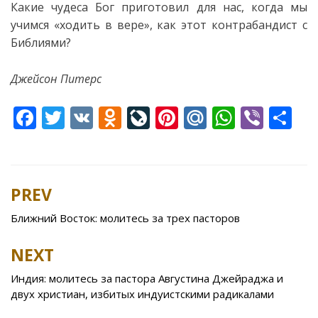
Какие чудеса Бог приготовил для нас, когда мы
учимся «ходить в вере», как этот контрабандист с
Библиями?
Джейсон Питерс
F
T
V
O
Li
Pi
M
W
Vi
S
ac
w
K
d
v
nt
ai
h
b
h
e
itt
n
eJ
er
l.
at
er
ar
b
er
o
o
e
R
s
e
PREV
Post
o
kl
u
st
u
A
navigation
Ближний Восток: молитесь за трех пасторов
o
as
r
p
k
s
n
p
NEXT
ni
al
Индия: молитесь за пастора Августина Джейраджа и
ki
двух христиан, избитых индуистскими радикалами