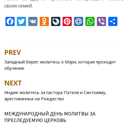
своих семей.
F
T
V
O
Li
Pi
M
W
Vi
S
ac
w
K
d
v
nt
ai
h
b
h
e
itt
n
eJ
er
l.
at
er
ar
b
er
o
o
e
R
s
e
PREV
Post
o
kl
u
st
u
A
navigation
Западный Берег: молитесь о Мэри, которая проходит
o
as
r
p
обучение
k
s
n
p
NEXT
ni
al
ki
Индия: молитесь за пастора Пателя и Сантхаяму,
арестованных на Рождество
МЕЖДУНАРОДНЫЙ ДЕНЬ МОЛИТВЫ ЗА
ПРЕСЛЕДУЕМУЮ ЦЕРКОВЬ