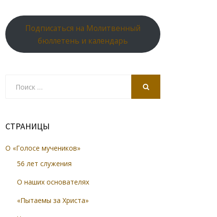
Подписаться на Молитвенный
бюллетень и календарь
Search
for:
SEARCH
СТРАНИЦЫ
О «Голосе мучеников»
56 лет служения
О наших основателях
«Пытаемы за Христа»