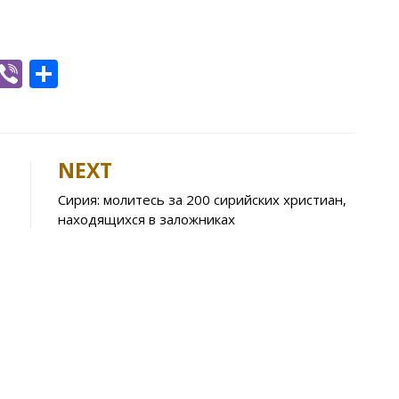
W
Vi
S
h
b
h
t
er
ar
e
NEXT
A
Сирия: молитесь за 200 сирийских христиан,
p
находящихся в заложниках
p