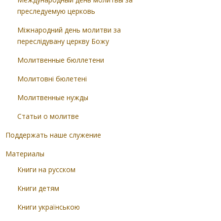
преследуемую церковь
Міжнародний день молитви за
переслідувану церкву Божу
Молитвенные бюллетени
Молитовні бюлетені
Молитвенные нужды
Статьи о молитве
Поддержать наше служение
Материалы
Книги на русском
Книги детям
Книги українською