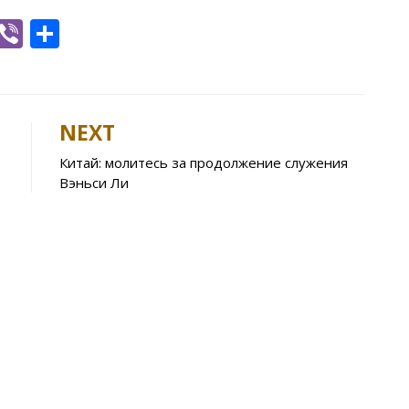
W
Vi
S
h
b
h
t
er
ar
e
NEXT
A
Китай: молитесь за продолжение служения
p
Вэньси Ли
p