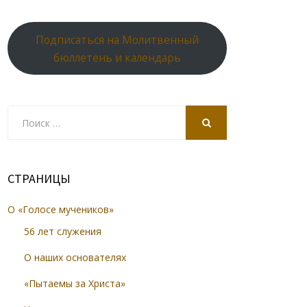
Подписаться на Молитвенный
бюллетень и календарь
Search
for:
SEARCH
СТРАНИЦЫ
О «Голосе мучеников»
56 лет служения
О наших основателях
«Пытаемы за Христа»