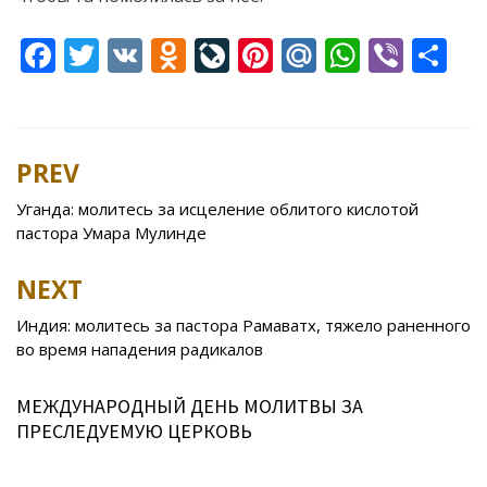
F
T
V
O
Li
Pi
M
W
Vi
S
ac
w
K
d
v
nt
ai
h
b
h
e
itt
n
eJ
er
l.
at
er
ar
b
er
o
o
e
R
s
e
PREV
Post
o
kl
u
st
u
A
navigation
Уганда: молитесь за исцеление облитого кислотой
o
as
r
p
пастора Умара Мулинде
k
s
n
p
NEXT
ni
al
ki
Индия: молитесь за пастора Рамаватх, тяжело раненного
во время нападения радикалов
МЕЖДУНАРОДНЫЙ ДЕНЬ МОЛИТВЫ ЗА
ПРЕСЛЕДУЕМУЮ ЦЕРКОВЬ