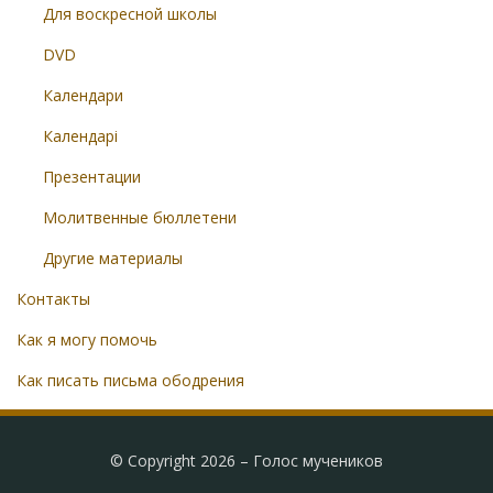
Для воскресной школы
DVD
Календари
Календарі
Презентации
Молитвенные бюллетени
Другие материалы
Контакты
Как я могу помочь
Как писать письма ободрения
© Copyright 2026 –
Голос мучеников
Radical Theme by
WPFlask
⋅
Powered by
WordPress