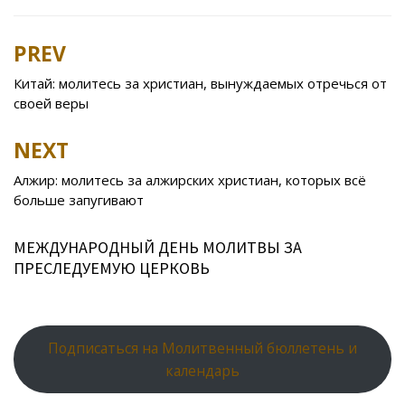
e
itt
n
eJ
er
l.
at
er
ar
b
er
o
o
e
R
s
e
PREV
Post
o
kl
u
st
u
A
navigation
Китай: молитесь за христиан, вынуждаемых отречься от
o
as
r
p
своей веры
k
s
n
p
NEXT
ni
al
ki
Алжир: молитесь за алжирских христиан, которых всё
больше запугивают
МЕЖДУНАРОДНЫЙ ДЕНЬ МОЛИТВЫ ЗА
ПРЕСЛЕДУЕМУЮ ЦЕРКОВЬ
Подписаться на Молитвенный бюллетень и
календарь