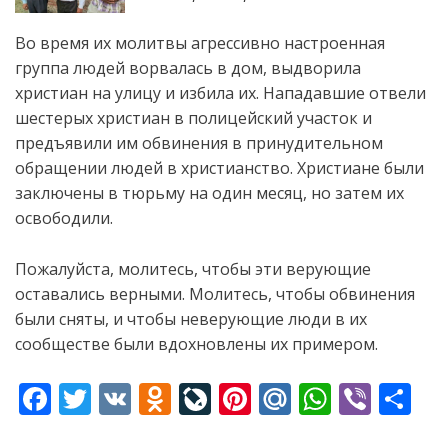
Во время их молитвы агрессивно настроенная
группа людей ворвалась в дом, выдворила
христиан на улицу и избила их. Нападавшие отвели
шестерых христиан в полицейский участок и
предъявили им обвинения в принудительном
обращении людей в христианство. Христиане были
заключены в тюрьму на один месяц, но затем их
освободили.
Пожалуйста, молитесь, чтобы эти верующие
оставались верными. Молитесь, чтобы обвинения
были сняты, и чтобы неверующие люди в их
сообществе были вдохновлены их примером.
F
T
V
O
Li
Pi
M
W
Vi
S
ac
w
K
d
v
nt
ai
h
b
h