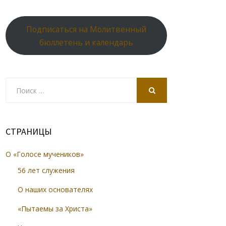
Подписаться на Молитвенный
бюллетень и календарь
Search
for:
SEARCH
СТРАНИЦЫ
О «Голосе мучеников»
56 лет служения
О наших основателях
«Пытаемы за Христа»