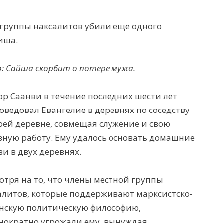
группы наксалитов убили еще одного
иша.
: Сайша скорбит о потере мужа.
ор Саанви в течение последних шести лет
оведовал Евангелие в деревнях по соседству
воей деревне, совмещая служение и свою
вную работу. Ему удалось основать домашние
ви в двух деревнях.
отря на то, что члены местной группы
алитов, которые поддерживают марксистско-
нскую
политическую философию,
нократно угрожали ему, вынуждая