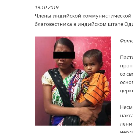
19.10.2019
Члены индийской коммунистической 
благовестника в индийском штате Од
Фото
Паст
проп
со с
осно
церк
Несм
накс
лени
неод