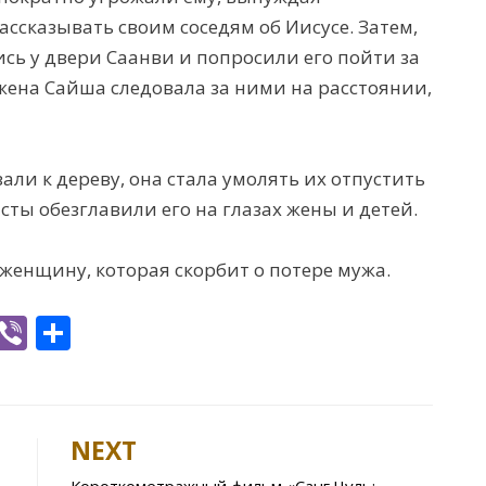
ссказывать своим соседям об Иисусе. Затем,
ь у двери Саанви и попросили его пойти за
о жена Сайша следовала за ними на расстоянии,
али к дереву, она стала умолять их отпустить
сты обезглавили его на глазах жены и детей.
 женщину, которая скорбит о потере мужа.
W
Vi
S
h
b
h
t
er
ar
e
NEXT
A