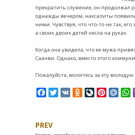
прекратить служение, он продолжал ра
однажды вечером, наксалиты появилис
ними. Чувствуя, что что-то не так, ег
а своих двоих детей несла на руках.
Когда она увидела, что ее мужа привяз
Саанви. Однако, вместо этого коммуни
Пожалуйста, молитесь за эту молодую
F
T
V
O
Li
Pi
M
ac
w
K
d
v
nt
ai
e
itt
n
eJ
er
l.
a
b
er
o
o
e
R
s
PREV
Post
o
kl
u
st
u