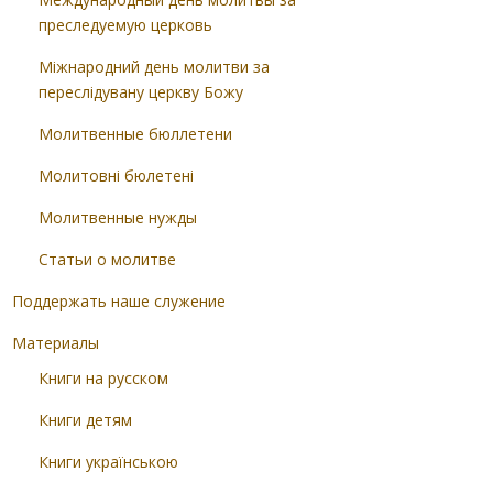
преследуемую церковь
Міжнародний день молитви за
переслідувану церкву Божу
Молитвенные бюллетени
Молитовні бюлетені
Молитвенные нужды
Статьи о молитве
Поддержать наше служение
Материалы
Книги на русском
Книги детям
Книги українською