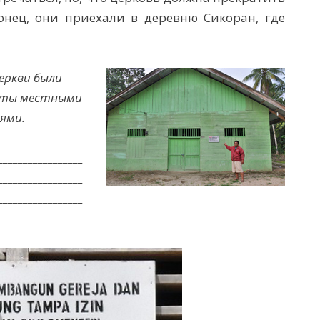
онец, они приехали в деревню Сикоран, где
еркви были
ыты местными
ями.
_________________
_________________
_________________