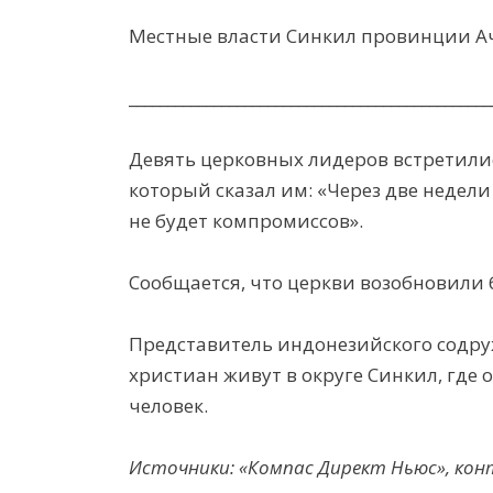
Местные власти Синкил провинции А
_______________________________________________
Девять церковных лидеров встретилис
который сказал им: «Через две недел
не будет компромиссов».
Сообщается, что церкви возобновили 
Представитель индонезийского содруж
христиан живут в округе Синкил, где 
человек.
Источники: «Компас Директ Ньюс», кон