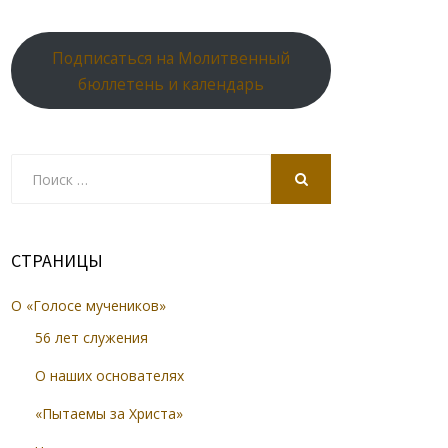
Подписаться на Молитвенный
бюллетень и календарь
Search
for:
SEARCH
СТРАНИЦЫ
О «Голосе мучеников»
56 лет служения
О наших основателях
«Пытаемы за Христа»