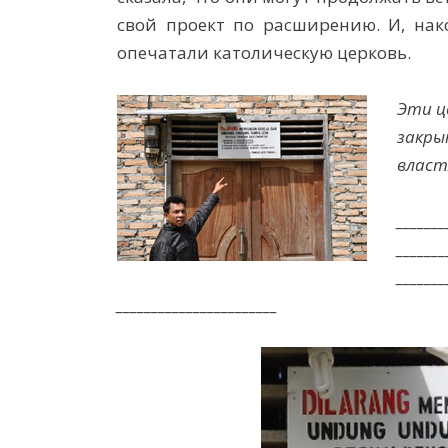
свой проект по расширению. И, нак
опечатали католическую церковь.
Эти ц
закр
власт
_______
_______
_______
_______________________