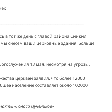
чех
________________________________________________
ь в тот же день с главой района Синкил,
и мы снесем ваши церковные здания. Больше
богослужения 13 мая, несмотря на угрозы.
ества церквей заявил, что более 12000
общее население составляет около 102000
такты «Голоса мучеников»