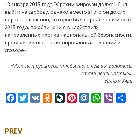
13 января 2015 года Эбрахим Фироузи должен был
выйти на свободу, однако вместо этого он до сих
пор в заключении, которое было продлено в марте
2015 года, по обвинению в «действиях,
направленных против национальной безопасности,
проведении несанкционированных собраний и
сговоре».
«Молясь, трудитесь, чтобы то, о чём вы молитесь,
стало реальностью».
Уильям Кэри
F
T
V
O
Li
Pi
M
W
Vi
S
ac
w
K
d
v
nt
ai
h
b
h
e
itt
n
eJ
er
l.
at
er
ar
b
er
o
o
e
R
s
e
PREV
Post
o
kl
u
st
u
A