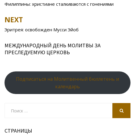
navigation
Филиппины: христиане сталкиваются с гонениями
o
as
r
p
k
s
n
p
NEXT
ni
al
Эритрея: освобожден Мусси Эйоб
ki
МЕЖДУНАРОДНЫЙ ДЕНЬ МОЛИТВЫ ЗА
ПРЕСЛЕДУЕМУЮ ЦЕРКОВЬ
Подписаться на Молитвенный бюллетень и
календарь
Search
for:
SEARCH
СТРАНИЦЫ