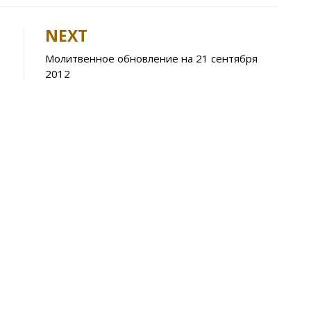
t
er
ar
e
NEXT
A
Молитвенное обновление на 21 сентября
p
2012
p