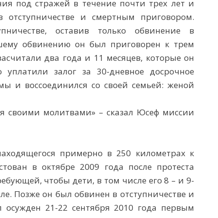
ния под стражей в течение почти трех лет и
в отступничестве и смертным приговором.
пничестве, оставив только обвинение в
шему обвинению он был приговорен к трем
асчитали два года и 11 месяцев, которые он
о уплатили залог за 30-дневное досрочное
ы и воссоединился со своей семьей: женой
ня своими молитвами» – сказал Юсеф миссии
находящегося примерно в 250 километрах к
стован в октябре 2009 года после протеста
бующей, чтобы дети, в том числе его 8 – и 9-
ле. Позже он был обвинен в отступничестве и
 осужден 21-22 сентября 2010 года первым