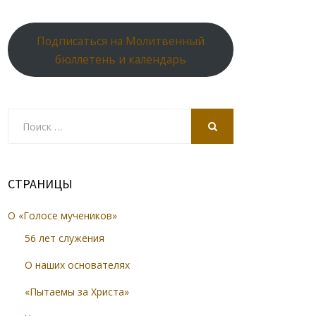
Подписаться на Молитвенный
бюллетень и календарь
Search
for:
SEARCH
СТРАНИЦЫ
О «Голосе мучеников»
56 лет служения
О наших основателях
«Пытаемы за Христа»