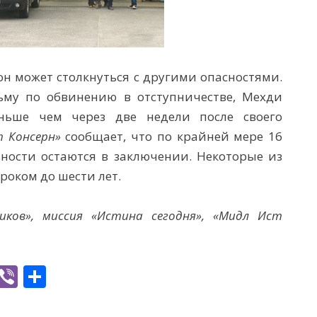
он может столкнуться с другими опасностями.
ьму по обвинению в отступничестве, Мехди
ьше чем через две недели после своего
т Консерн»
сообщает, что по крайней мере 16
ьности остаются в заключении. Некоторые из
роком до шести лет.
иков», миссия «Истина сегодня»,
«Мидл Ист
W
Vi
S
h
b
h