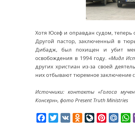
Хотя Юсеф и оправдан судом, теперь 
Другой пастор, заключенный в тюр
Дибадж, был похищен и убит мен
освобождения в 1994 году.
«Мидл Ис
других христиан из-за своей деятел
них отбывают тюремное заключение с
Источники: контакты «Голоса мучен
Консерн»
, фото Present Truth Ministries
F
T
V
O
Li
Pi
M
ac
w
K
d
v
nt
ai