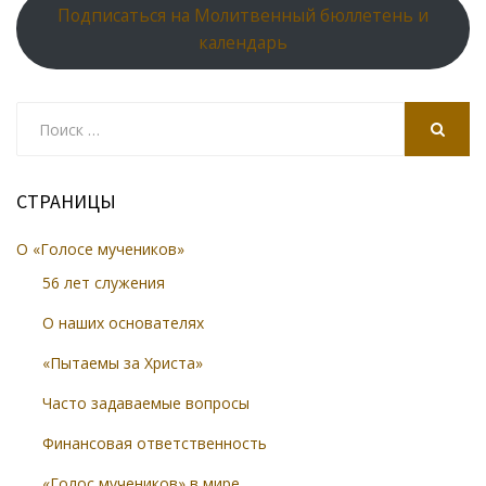
Подписаться на Молитвенный бюллетень и
календарь
Search
for:
SEARCH
СТРАНИЦЫ
О «Голосе мучеников»
56 лет служения
О наших основателях
«Пытаемы за Христа»
Часто задаваемые вопросы
Финансовая ответственность
«Голос мучеников» в мире