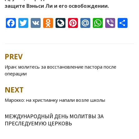
защите Вэньси Ли и его освобождении.
F
T
V
O
Li
Pi
M
W
Vi
S
ac
w
K
d
v
nt
ai
h
b
h
e
itt
n
eJ
er
l.
at
er
ar
b
er
o
o
e
R
s
e
PREV
Post
o
kl
u
st
u
A
navigation
Иран: молитесь за восстановление пастора после
o
as
r
p
операции
k
s
n
p
NEXT
ni
al
ki
Марокко: на христианку напали возле школы
МЕЖДУНАРОДНЫЙ ДЕНЬ МОЛИТВЫ ЗА
ПРЕСЛЕДУЕМУЮ ЦЕРКОВЬ