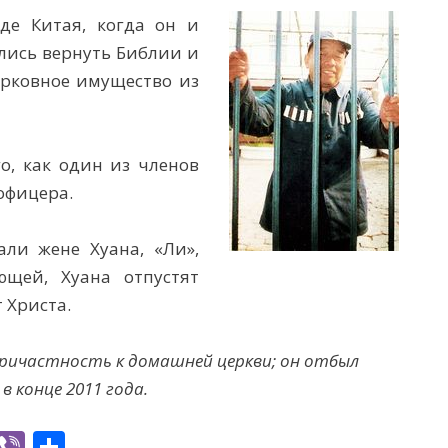
де Китая, когда он и
лись вернуть Библии и
ерковное имущество из
го, как один из членов
офицера.
ли жене Хуана, «Ли»,
ющей, Хуана отпустят
 Христа.
причастность к домашней церкви; он отбыл
в конце 2011 года.
W
Vi
S