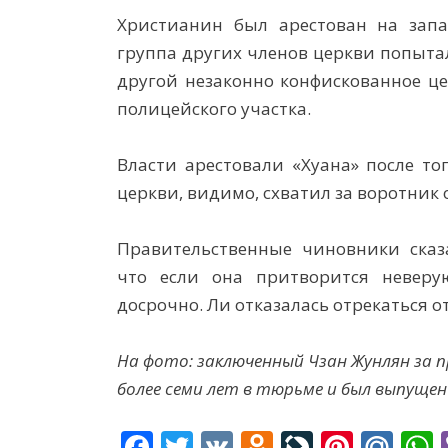
Христианин был арестован на запа
группа других членов церкви попыта
другой незаконно конфискованное ц
полицейского участка.
Власти арестовали «Хуана» после то
церкви, видимо, схватил за воротник 
Правительственные чиновники сказа
что если она притворится неверу
досрочно. Ли отказалась
отрекаться от
На фото: заключенный Чзан Жунлян за 
более семи лет в тюрьме и был выпущен 
F
T
V
O
Li
Pi
M