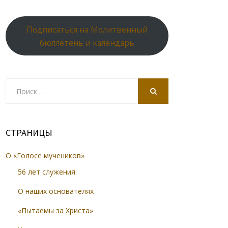
Подписаться на Молитвенный
бюллетень и календарь
Search
for:
SEARCH
СТРАНИЦЫ
О «Голосе мучеников»
56 лет служения
О наших основателях
«Пытаемы за Христа»