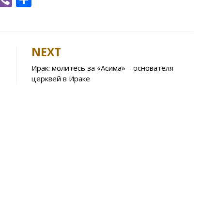
h
b
h
t
er
ar
e
NEXT
A
Ирак: молитесь за «Асима» – основателя
p
церквей в Ираке
p