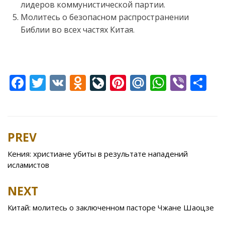
лидеров коммунистической партии.
Молитесь о безопасном распространении
Библии во всех частях Китая.
F
T
V
O
Li
Pi
M
W
Vi
S
ac
w
K
d
v
nt
ai
h
b
h
e
itt
n
eJ
er
l.
at
er
ar
b
er
o
o
e
R
s
e
PREV
Post
o
kl
u
st
u
A
navigation
Кения: христиане убиты в результате нападений
o
as
r
p
исламистов
k
s
n
p
NEXT
ni
al
ki
Китай: молитесь о заключенном пасторе Чжане Шаоцзе