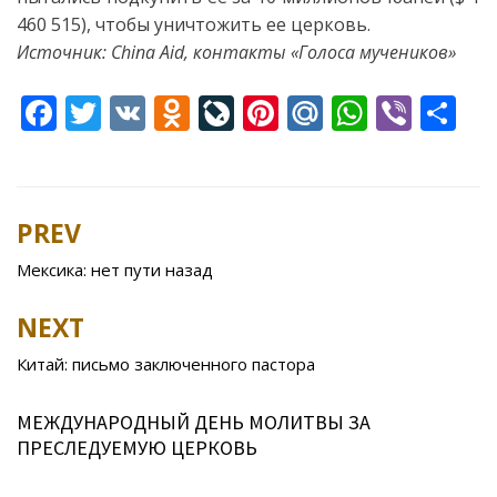
460 515), чтобы уничтожить ее церковь.
Источник: China Aid, контакты «Голоса мучеников»
F
T
V
O
Li
Pi
M
W
Vi
S
ac
w
K
d
v
nt
ai
h
b
h
e
itt
n
eJ
er
l.
at
er
ar
b
er
o
o
e
R
s
e
PREV
Post
o
kl
u
st
u
A
navigation
Мексика: нет пути назад
o
as
r
p
k
s
n
p
NEXT
ni
al
Китай: письмо заключенного пастора
ki
МЕЖДУНАРОДНЫЙ ДЕНЬ МОЛИТВЫ ЗА
ПРЕСЛЕДУЕМУЮ ЦЕРКОВЬ