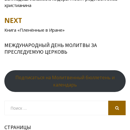
navigation
o
as
r
p
христианина
k
s
n
p
NEXT
ni
al
ki
Книга «Пленённые в Иране»
МЕЖДУНАРОДНЫЙ ДЕНЬ МОЛИТВЫ ЗА
ПРЕСЛЕДУЕМУЮ ЦЕРКОВЬ
Подписаться на Молитвенный бюллетень и
календарь
Search
for:
SEARCH
СТРАНИЦЫ