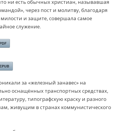
что ни есть обычных христиан, называвшая
омандой», через пост и молитву, благодаря
 милости и защите, совершала самое
айное служение.
 PDF
 EPUB
оникали за «железный занавес» на
льно оснащённых транспортных средствах,
итературу, типографскую краску и разного
ам, живущим в странах
коммунистического