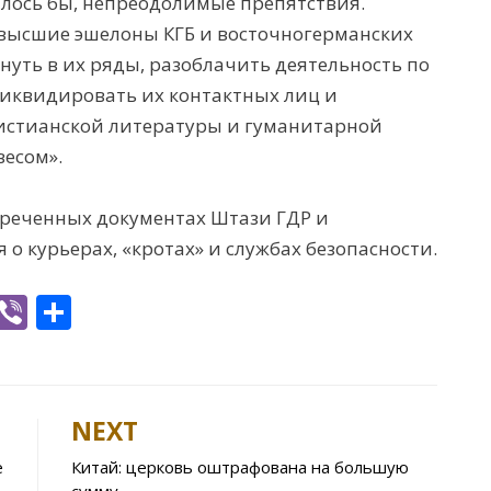
алось бы, непреодолимые препятствия.
высшие эшелоны КГБ и восточногерманских
уть в их ряды, разоблачить деятельность по
иквидировать их контактных лиц и
истианской литературы и гуманитарной
есом».
креченных документах Штази ГДР и
о курьерах, «кротах» и службах безопасности.
W
Vi
S
h
b
h
t
er
ar
e
NEXT
A
е
Китай: церковь оштрафована на большую
p