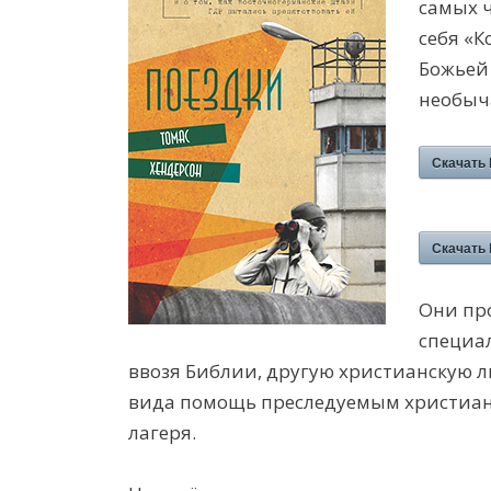
самых 
себя «К
Божьей
необыч
Скачать
Скачать
Они пр
специа
ввозя Библии, другую христианскую л
вида помощь преследуемым христиан
лагеря.