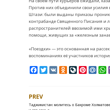
На своём пути курьеров ожидали, каз
Против них объединили свои усилия 
Штази: были выданы приказы проникн
контрабанде Священного Писания и л
распространителей ввозимой ими хр
помощи, живущих за «железным занав
«Поездки» — это основанная на рассе
воспоминаниях её участников история 
F
T
V
O
Li
Pi
M
ac
w
K
d
v
nt
ai
e
itt
n
eJ
er
l.
a
b
er
o
o
e
R
s
PREV
Post
o
kl
u
st
u
Таджикистан: молитесь о Бахроме Холматов
navigation
o
as
r