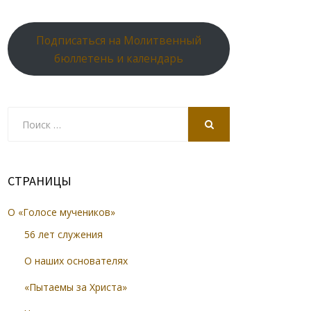
Подписаться на Молитвенный
бюллетень и календарь
Search
for:
SEARCH
СТРАНИЦЫ
О «Голосе мучеников»
56 лет служения
О наших основателях
«Пытаемы за Христа»