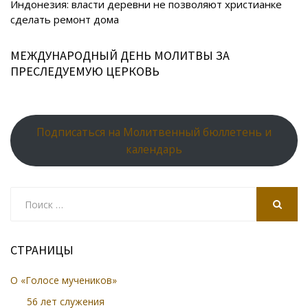
ni
al
Индонезия: власти деревни не позволяют христианке
ki
сделать ремонт дома
МЕЖДУНАРОДНЫЙ ДЕНЬ МОЛИТВЫ ЗА
ПРЕСЛЕДУЕМУЮ ЦЕРКОВЬ
Подписаться на Молитвенный бюллетень и
календарь
Search
for:
SEARCH
СТРАНИЦЫ
О «Голосе мучеников»
56 лет служения