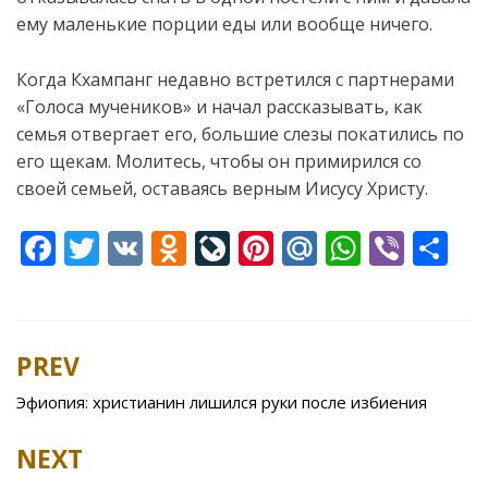
ему маленькие порции еды или вообще ничего.
Когда Кхампанг недавно встретился с партнерами
«Голоса мучеников» и начал рассказывать, как
семья отвергает его, большие слезы покатились по
его щекам. Молитесь, чтобы он примирился со
своей семьей, оставаясь верным Иисусу Христу.
F
T
V
O
Li
Pi
M
W
Vi
S
ac
w
K
d
v
nt
ai
h
b
h
e
itt
n
eJ
er
l.
at
er
ar
b
er
o
o
e
R
s
e
PREV
Post
o
kl
u
st
u
A
navigation
Эфиопия: христианин лишился руки после избиения
o
as
r
p
k
s
n
p
NEXT