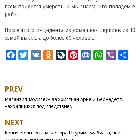
всем придется умереть, и мы знаем, что попадем в
рай».
После этого инцидента их домашняя церковь из 10
семей выросла до более 60 человек.
F
T
V
O
Li
Pi
M
W
Vi
S
ac
w
K
d
v
nt
ai
h
b
h
e
itt
n
eJ
er
l.
at
er
ar
b
er
o
o
e
R
s
e
PREV
Post
o
kl
u
st
u
A
navigation
Малайзия: молитесь за христиан Арне и Бернадетт,
o
as
r
p
находящихся под следствием
k
s
n
p
NEXT
ni
al
ki
Кения: молитесь за пастора Нтурима Фабиана, чьи
церковь и дом были сожжены